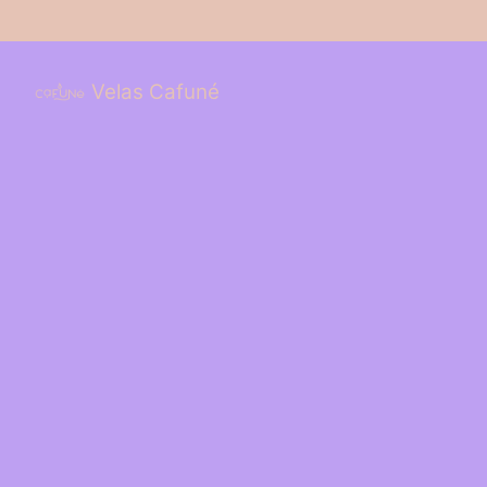
Saltar
al
Velas Cafuné
contenido